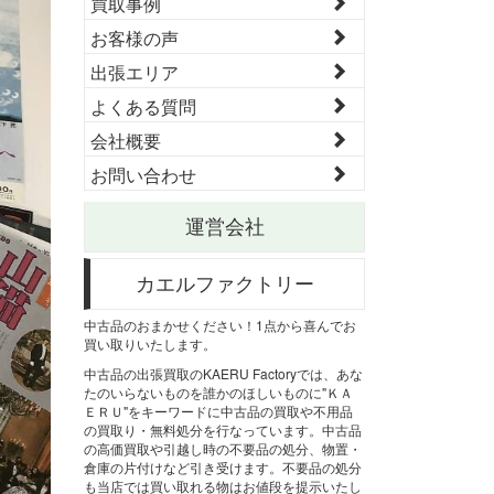
買取事例
お客様の声
出張エリア
よくある質問
会社概要
お問い合わせ
運営会社
カエルファクトリー
中古品のおまかせください！1点から喜んでお
買い取りいたします。
中古品の出張買取のKAERU Factoryでは、あな
たのいらないものを誰かのほしいものに"ＫＡ
ＥＲＵ"をキーワードに中古品の買取や不用品
の買取り・無料処分を行なっています。中古品
の高価買取や引越し時の不要品の処分、物置・
倉庫の片付けなど引き受けます。不要品の処分
も当店では買い取れる物はお値段を提示いたし