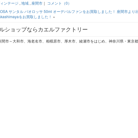
ィンテージ
,
地域
,
座間市
｜
コメント（0）
O ROSA サンタル パオロッサ 50ml オーデパルファンをお買取しました！
座間市より
 Takashimayaをお買取しました！
»
ルショップならカエルファクトリー
座間市～大和市、海老名市、相模原市、厚木市、綾瀬市をはじめ、神奈川県・東京