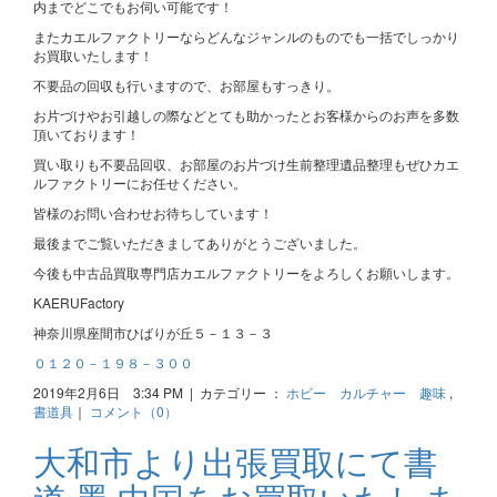
内までどこでもお伺い可能です！
またカエルファクトリーならどんなジャンルのものでも一括でしっかり
お買取いたします！
不要品の回収も行いますので、お部屋もすっきり。
お片づけやお引越しの際などとても助かったとお客様からのお声を多数
頂いております！
買い取りも不要品回収、お部屋のお片づけ生前整理遺品整理もぜひカエ
ルファクトリーにお任せください。
皆様のお問い合わせお待ちしています！
最後までご覧いただきましてありがとうございました。
今後も中古品買取専門店カエルファクトリーをよろしくお願いします。
KAERUFactory
神奈川県座間市ひばりが丘５－１３－３
０１２０－１９８－３００
2019年2月6日 3:34 PM | カテゴリー ：
ホビー カルチャー 趣味
,
書道具
｜
コメント（0）
大和市より出張買取にて書