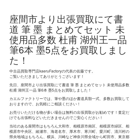
座間市より出張買取にて書
道 筆 墨 まとめてセット 未
使用品多数 杜甫 湖州王一品
筆6本 墨5点をお買取しまし
た！
中古品買取専門店kaeruFactoryの代表の佐藤です。
ご覧いただきましてありがとうございます！
先日、座間市より出張買取にて書道 筆 墨 まとめてセット 未使用品多数
杜甫 湖州王一品 筆6本 墨5点をお買取しました！
カエルファクトリーでは、筆や墨のほか書道具類一式、多数お買取して
おりますので、お気軽にご相談ください！
お売りいただける物が多い場合は無料の出張買取がお勧めです！査定だ
けでも出張料などいただきませんのでご安心ください！
当社のある座間市はもちろん大和市、相模原市南区、相模原市緑区、相
模原市中央区、綾瀬市、海老名市、厚木市、寒川町、愛川町、清川村の
県央地域はもちろん、横浜、川崎など神奈川県全域から町田市、東京都