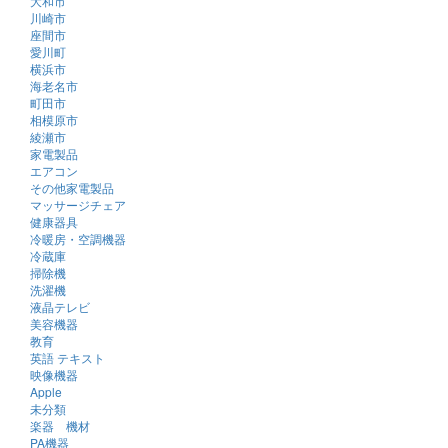
大和市
川崎市
座間市
愛川町
横浜市
海老名市
町田市
相模原市
綾瀬市
家電製品
エアコン
その他家電製品
マッサージチェア
健康器具
冷暖房・空調機器
冷蔵庫
掃除機
洗濯機
液晶テレビ
美容機器
教育
英語 テキスト
映像機器
Apple
未分類
楽器 機材
PA機器