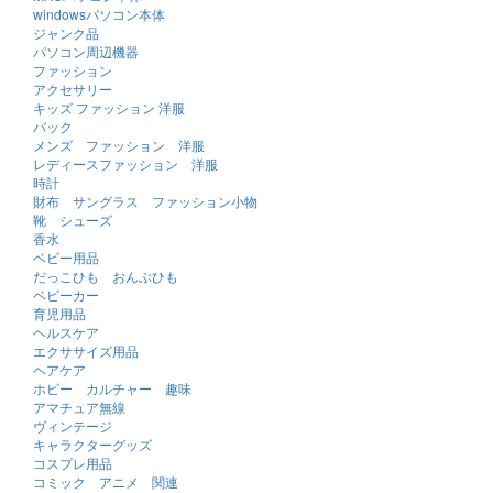
windowsパソコン本体
ジャンク品
パソコン周辺機器
ファッション
アクセサリー
キッズ ファッション 洋服
バック
メンズ ファッション 洋服
レディースファッション 洋服
時計
財布 サングラス ファッション小物
靴 シューズ
香水
ベビー用品
だっこひも おんぶひも
ベビーカー
育児用品
ヘルスケア
エクササイズ用品
ヘアケア
ホビー カルチャー 趣味
アマチュア無線
ヴィンテージ
キャラクターグッズ
コスプレ用品
コミック アニメ 関連