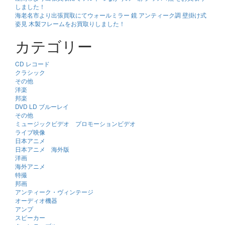
しました！
海老名市より出張買取にてウォールミラー 鏡 アンティーク調 壁掛け式
姿見 木製フレームをお買取りしました！
カテゴリー
CD レコード
クラシック
その他
洋楽
邦楽
DVD LD ブルーレイ
その他
ミュージックビデオ プロモーションビデオ
ライブ映像
日本アニメ
日本アニメ 海外版
洋画
海外アニメ
特撮
邦画
アンティーク・ヴィンテージ
オーディオ機器
アンプ
スピーカー