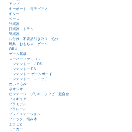
アンプ
キーボード 電子ピアノ
ギター
ベース
弦楽器
打楽器 ドラム
管楽器
片付け 不要品引き取り 処分
玩具 おもちゃ ゲーム
Wii U
ゲーム基板
スーパーファミコン
ニンテンドー ３DS
ニンテンドー DS
ニンテンドー ゲームボーイ
ニンテンドー スイッチ
ぬいぐるみ
ネオジオ
ビンテージ ブリキ ソフビ 超合金
フィギュア
プラモデル
プラレール
プレイステーション
ブロック、積み木
ままごと
ミニカー