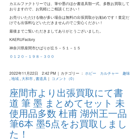
カエルファクトリーでは、筆や墨のほか書道具類一式、多数お買取して
おりますので、お気軽にご相談ください！
お売りいただける物が多い場合は無料の出張買取がお勧めです！査定だ
けでも出張料などいただきませんのでご安心ください！
最後までご覧いただきましてありがとうございました。
KAERUFactory
神奈川県座間市ひばりが丘５－５１－１５
０１２０－１９８－３００
2022年11月22日 2:42 PM | カテゴリー ：
ホビー カルチャー 趣味
,
地域
,
大和市
,
書道具
｜
コメント（0）
座間市より出張買取にて書
道 筆 墨 まとめてセット 未
使用品多数 杜甫 湖州王一品
筆6本 墨5点をお買取しまし
た！