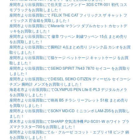
座間市より出張買取にて任天堂 ニンテンドー 3DS CTR-001 初代 コス
モブラックをお買取しました！
座間市より出張買取にて FELIX THE CAT フィリックス ザ キャット フ
ィリックス 貯金箱を買取しました！
座間市より出張買取にてMarantz マランツ ダブルカセット カセットデ
ッキをお買取しました！
座間市より出張買取にて 徽章 ワッペン 刺繍ワッペン 15点 まとめ売り
をお買取しました！
座間市より出張買取にて腕時計 4点まとめ売り ジャンク品 カシオをお買
取りしました！
座間市より出張買取にて猫ケージ ペットケージ キャットケージ をお買
取しました！
座間市より出張買取にてSEIKO SPIRIT 7N43 7870 セイコー をお買取り
しました！
座間市より出張買取にてDIESEL SEIKO CITIZEN ディーゼル セイコーシ
チズン 腕時計 メンズをお買取りしました！
海老名市より出張買取にてOLYMPUS PEN Lite E-PL3 デジタルカメラ
をお買取りしました！
座間市より出張買取にて映画 B5 チラシ リーフレット 51枚 まとめ売り
を買取りしました！
座間市より出張買取にてSONY MD/CD ミニコンポ LAM-Z05をお買取し
ました！
厚木市より出張買取にてSHARP 空気清浄機 FU-SC01-W ホワイト プラ
ズマクラスター700をお買取しました！
座間市より出張買取にてル・クルーゼ ココット・エブリィ18 ピンク 鍋
をお買取りしました！