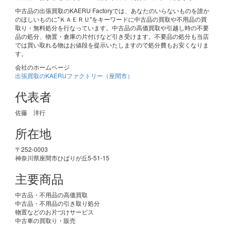
中古品の出張買取のKAERU Factoryでは、あなたのいらないものを誰か
のほしいものに"ＫＡＥＲＵ"をキーワードに中古品の買取や不用品の買
取り・無料処分を行なっています。中古品の高価買取や引越し時の不要
品の処分、物置・倉庫の片付けなど引き受けます。不要品の処分も当店
では買い取れる物はお値段を提示いたしますので処分費もお安くなりま
す。
会社のホームページ
出張買取のKAERUファクトリー（座間市）
代表者
佐藤 洋行
所在地
〒252-0003
神奈川県座間市ひばりが丘5-51-15
主要商品
中古品・不用品の高価買取
中古品・不用品の引き取り処分
物置などのお片づけサービス
中古車の買取り・販売