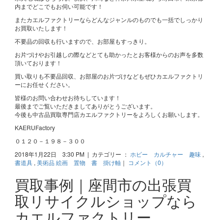
内までどこでもお伺い可能です！
またカエルファクトリーならどんなジャンルのものでも一括でしっかり
お買取いたします！
不要品の回収も行いますので、お部屋もすっきり。
お片づけやお引越しの際などとても助かったとお客様からのお声を多数
頂いております！
買い取りも不要品回収、お部屋のお片づけなどもぜひカエルファクトリ
ーにお任せください。
皆様のお問い合わせお待ちしています！
最後までご覧いただきましてありがとうございます。
今後も中古品買取専門店カエルファクトリーをよろしくお願いします。
KAERUFactory
０１２０－１９８－３００
2018年1月22日 3:30 PM | カテゴリー ：
ホビー カルチャー 趣味
,
書道具
,
美術品 絵画 置物 書 掛け軸
｜
コメント（0）
買取事例｜座間市の出張買
取リサイクルショップなら
カエルファクトリー