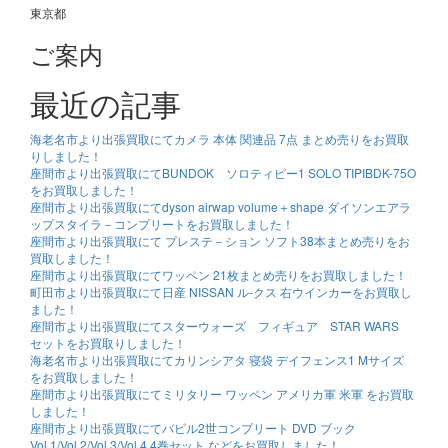
東京都
ご案内
最近の記事
海老名市より出張買取にてカメラ 本体 関連品 7点 まとめ売りをお買取
りしました！
座間市より出張買取にてBUNDOK ソロティピー1 SOLO TIPIBDK-75O
をお買取しました！
座間市より出張買取にてdyson airwap volume＋shape ダイソンエアラ
ップスタイラ－コンプリートをお買取しました！
座間市より出張買取にて プレステ－ション ソフト38本まとめ売りをお
買取しました！
座間市より出張買取にてワッペン 21枚まとめ売りをお買取しました！
町田市より出張買取にて日産 NISSAN ル-クス 右ウインカーをお買取し
ました！
座間市より出張買取にてスターウォーズ フィギュア STAR WARS
セットをお買取りしました！
海老名市より出張買取にてカリンシアタ 寝袋 デイフェンス1 Mサイズ
をお買取しました！
座間市より出張買取にてミリタリー ワッペン アメリカ軍 米軍 をお買取
しました！
座間市より出張買取にてバビル2世コンプリート DVD ブック
Vol.1/Vol.2/Vol.3/Vol.4 4巻セット などをお買取しました！