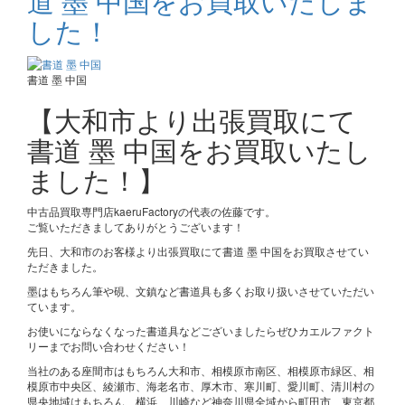
道 墨 中国をお買取いたしま
した！
書道 墨 中国
【大和市より出張買取にて
書道 墨 中国をお買取いたし
ました！】
中古品買取専門店kaeruFactoryの代表の佐藤です。
ご覧いただきましてありがとうございます！
先日、大和市のお客様より出張買取にて書道 墨 中国をお買取させてい
ただきました。
墨はもちろん筆や硯、文鎮など書道具も多くお取り扱いさせていただい
ています。
お使いにならなくなった書道具などございましたらぜひカエルファクト
リーまでお問い合わせください！
当社のある座間市はもちろん大和市、相模原市南区、相模原市緑区、相
模原市中央区、綾瀬市、海老名市、厚木市、寒川町、愛川町、清川村の
県央地域はもちろん、横浜、川崎など神奈川県全域から町田市、東京都