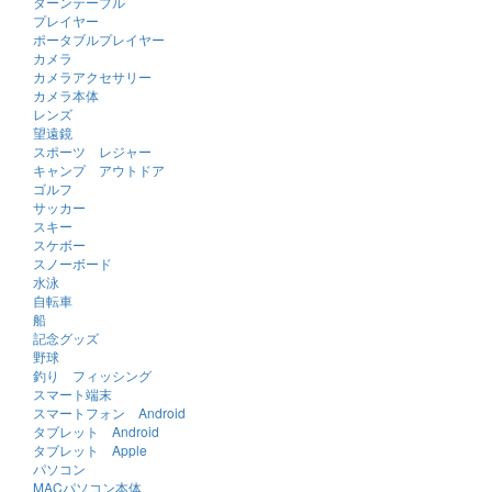
ターンテーブル
プレイヤー
ポータブルプレイヤー
カメラ
カメラアクセサリー
カメラ本体
レンズ
望遠鏡
スポーツ レジャー
キャンプ アウトドア
ゴルフ
サッカー
スキー
スケボー
スノーボード
水泳
自転車
船
記念グッズ
野球
釣り フィッシング
スマート端末
スマートフォン Android
タブレット Android
タブレット Apple
パソコン
MACパソコン本体