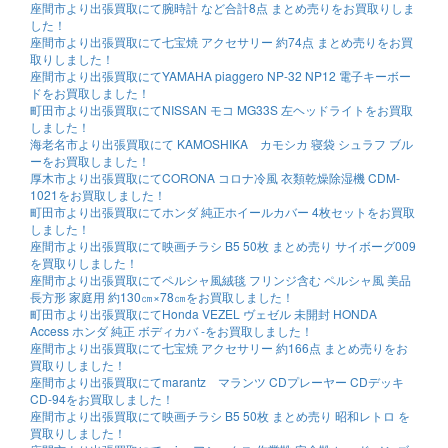
座間市より出張買取にて腕時計 など合計8点 まとめ売りをお買取りしま
した！
座間市より出張買取にて七宝焼 アクセサリー 約74点 まとめ売りをお買
取りしました！
座間市より出張買取にてYAMAHA piaggero NP-32 NP12 電子キーボー
ドをお買取しました！
町田市より出張買取にてNISSAN モコ MG33S 左ヘッドライトをお買取
しました！
海老名市より出張買取にて KAMOSHIKA カモシカ 寝袋 シュラフ ブル
ーをお買取しました！
厚木市より出張買取にてCORONA コロナ冷風 衣類乾燥除湿機 CDM-
1021をお買取しました！
町田市より出張買取にてホンダ 純正ホイールカバー 4枚セットをお買取
しました！
座間市より出張買取にて映画チラシ B5 50枚 まとめ売り サイボーグ009
を買取りしました！
座間市より出張買取にてペルシャ風絨毯 フリンジ含む ペルシャ風 美品
長方形 家庭用 約130㎝×78㎝をお買取しました！
町田市より出張買取にてHonda VEZEL ヴェゼル 未開封 HONDA
Access ホンダ 純正 ボディカバ -をお買取しました！
座間市より出張買取にて七宝焼 アクセサリー 約166点 まとめ売りをお
買取りしました！
座間市より出張買取にてmarantz マランツ CDプレーヤー CDデッキ
CD-94をお買取しました！
座間市より出張買取にて映画チラシ B5 50枚 まとめ売り 昭和レトロ を
買取りしました！