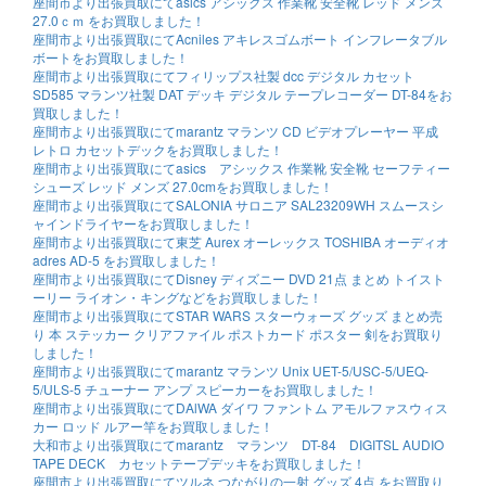
座間市より出張買取にてasics アシックス 作業靴 安全靴 レッド メンズ
27.0ｃｍ をお買取しました！
座間市より出張買取にてAcniles アキレスゴムボート インフレータブル
ボートをお買取しました！
座間市より出張買取にてフィリップス社製 dcc デジタル カセット
SD585 マランツ社製 DAT デッキ デジタル テープレコーダー DT-84をお
買取しました！
座間市より出張買取にてmarantz マランツ CD ビデオプレーヤー 平成
レトロ カセットデックをお買取しました！
座間市より出張買取にてasics アシックス 作業靴 安全靴 セーフティー
シューズ レッド メンズ 27.0cmをお買取しました！
座間市より出張買取にてSALONIA サロニア SAL23209WH スムースシ
ャインドライヤーをお買取しました！
座間市より出張買取にて東芝 Aurex オーレックス TOSHIBA オーディオ
adres AD-5 をお買取しました！
座間市より出張買取にてDisney ディズニー DVD 21点 まとめ トイスト
ーリー ライオン・キングなどをお買取しました！
座間市より出張買取にてSTAR WARS スターウォーズ グッズ まとめ売
り 本 ステッカー クリアファイル ポストカード ポスター 剣をお買取り
しました！
座間市より出張買取にてmarantz マランツ Unix UET-5/USC-5/UEQ-
5/ULS-5 チューナー アンプ スピーカーをお買取しました！
座間市より出張買取にてDAlWA ダイワ ファントム アモルファスウィス
カー ロッド ルアー竿をお買取しました！
大和市より出張買取にてmarantz マランツ DT-84 DIGITSL AUDIO
TAPE DECK カセットテープデッキをお買取しました！
座間市より出張買取にてツルネ つながりの一射 グッズ 4点 をお買取り