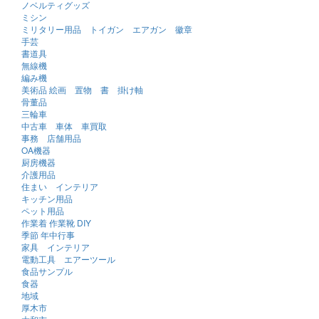
ノベルティグッズ
ミシン
ミリタリー用品 トイガン エアガン 徽章
手芸
書道具
無線機
編み機
美術品 絵画 置物 書 掛け軸
骨董品
三輪車
中古車 車体 車買取
事務 店舗用品
OA機器
厨房機器
介護用品
住まい インテリア
キッチン用品
ペット用品
作業着 作業靴 DIY
季節 年中行事
家具 インテリア
電動工具 エアーツール
食品サンプル
食器
地域
厚木市