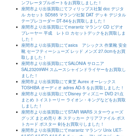
ンフレータブルボートをお買取しました！
座間市より出張買取にてフィリップス社製 dcc デジタ
ル カセット SD585 マランツ社製 DAT デッキ デジタル
テープレコーダー DT-84をお買取しました！
座間市より出張買取にてmarantz マランツ CD ビデオ
プレーヤー 平成 レトロ カセットデックをお買取しま
した！
座間市より出張買取にてasics アシックス 作業靴 安全
靴 セーフティーシューズ レッド メンズ 27.0cmをお買
取しました！
座間市より出張買取にてSALONIA サロニア
SAL23209WH スムースシャインドライヤーをお買取し
ました！
座間市より出張買取にて東芝 Aurex オーレックス
TOSHIBA オーディオ adres AD-5 をお買取しました！
座間市より出張買取にてDisney ディズニー DVD 21点
まとめ トイストーリー ライオン・キングなどをお買取
しました！
座間市より出張買取にてSTAR WARS スターウォーズ
グッズ まとめ売り 本 ステッカー クリアファイル ポス
トカード ポスター 剣をお買取りしました！
座間市より出張買取にてmarantz マランツ Unix UET-
5/USC-5/UEQ-5/ULS-5 チューナー アンプ スピーカー