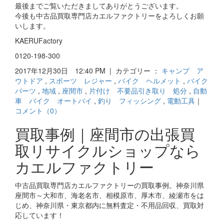
最後までご覧いただきましてありがとうございます。
今後も中古品買取専門店カエルファクトリーをよろしくお願
いします。
KAERUFactory
0120-198-300
2017年12月30日 12:40 PM | カテゴリー ：
キャンプ ア
ウトドア
,
スポーツ レジャー
,
バイク ヘルメット
,
バイク
パーツ
,
地域
,
座間市
,
片付け 不要品引き取り 処分
,
自動
車 バイク オートバイ
,
釣り フィッシング
,
電動工具
｜
コメント（0）
買取事例｜座間市の出張買
取リサイクルショップなら
カエルファクトリー
中古品買取専門店カエルファクトリーの買取事例。神奈川県
座間市～大和市、海老名市、相模原市、厚木市、綾瀬市をは
じめ、神奈川県・東京都内に無料査定・不用品回収、買取対
応しています！