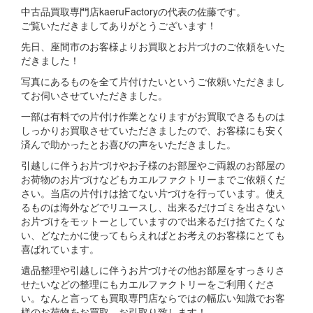
中古品買取専門店kaeruFactoryの代表の佐藤です。
ご覧いただきましてありがとうございます！
先日、座間市のお客様よりお買取とお片づけのご依頼をいた
だきました！
写真にあるものを全て片付けたいというご依頼いただきまし
てお伺いさせていただきました。
一部は有料での片付け作業となりますがお買取できるものは
しっかりお買取させていただきましたので、お客様にも安く
済んで助かったとお喜びの声をいただきました。
引越しに伴うお片づけやお子様のお部屋やご両親のお部屋の
お荷物のお片づけなどもカエルファクトリーまでご依頼くだ
さい。当店の片付けは捨てない片づけを行っています。使え
るものは海外などでリユースし、出来るだけゴミを出さない
お片づけをモットーとしていますので出来るだけ捨てたくな
い、どなたかに使ってもらえればとお考えのお客様にとても
喜ばれています。
遺品整理や引越しに伴うお片づけその他お部屋をすっきりさ
せたいなどの整理にもカエルファクトリーをご利用くださ
い。なんと言っても買取専門店ならではの幅広い知識でお客
様のお荷物をお買取、お引取り致します！