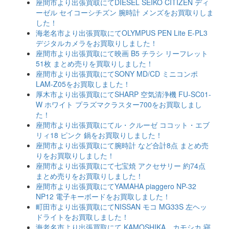
座間市より出張買取にてDIESEL SEIKO CITIZEN ディ
ーゼル セイコーシチズン 腕時計 メンズをお買取りしま
した！
海老名市より出張買取にてOLYMPUS PEN Lite E-PL3
デジタルカメラをお買取りしました！
座間市より出張買取にて映画 B5 チラシ リーフレット
51枚 まとめ売りを買取りしました！
座間市より出張買取にてSONY MD/CD ミニコンポ
LAM-Z05をお買取しました！
厚木市より出張買取にてSHARP 空気清浄機 FU-SC01-
W ホワイト プラズマクラスター700をお買取しまし
た！
座間市より出張買取にてル・クルーゼ ココット・エブ
リィ18 ピンク 鍋をお買取りしました！
座間市より出張買取にて腕時計 など合計8点 まとめ売
りをお買取りしました！
座間市より出張買取にて七宝焼 アクセサリー 約74点
まとめ売りをお買取りしました！
座間市より出張買取にてYAMAHA piaggero NP-32
NP12 電子キーボードをお買取しました！
町田市より出張買取にてNISSAN モコ MG33S 左ヘッ
ドライトをお買取しました！
海老名市より出張買取にて KAMOSHIKA カモシカ 寝