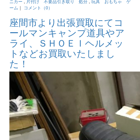
ニカー
,
片付け 不要品引き取り 処分
,
玩具 おもちゃ ゲ
ーム
｜
コメント（0）
座間市より出張買取にてコ
ールマンキャンプ道具やア
ライ、ＳＨＯＥＩヘルメッ
トなどお買取いたしまし
た！