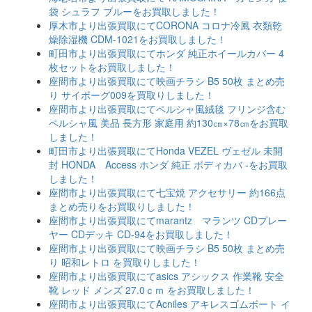
袋 シュラフ ブルーをお買取しました！
厚木市より出張買取にてCORONA コロナ冷風 衣類乾
燥除湿機 CDM-1021をお買取しました！
町田市より出張買取にてホンダ 純正ホイールカバー 4
枚セットをお買取しました！
座間市より出張買取にて映画チラシ B5 50枚 まとめ売
り サイボーグ009を買取りしました！
座間市より出張買取にてペルシャ風絨毯 フリンジ含む
ペルシャ風 美品 長方形 家庭用 約130㎝×78㎝をお買取
しました！
町田市より出張買取にてHonda VEZEL ヴェゼル 未開
封 HONDA Access ホンダ 純正 ボディカバ -をお買取
しました！
座間市より出張買取にて七宝焼 アクセサリー 約166点
まとめ売りをお買取りしました！
座間市より出張買取にてmarantz マランツ CDプレー
ヤー CDデッキ CD-94をお買取しました！
座間市より出張買取にて映画チラシ B5 50枚 まとめ売
り 昭和レトロ を買取りしました！
座間市より出張買取にてasics アシックス 作業靴 安全
靴 レッド メンズ 27.0ｃｍ をお買取しました！
座間市より出張買取にてAcniles アキレスゴムボート イ