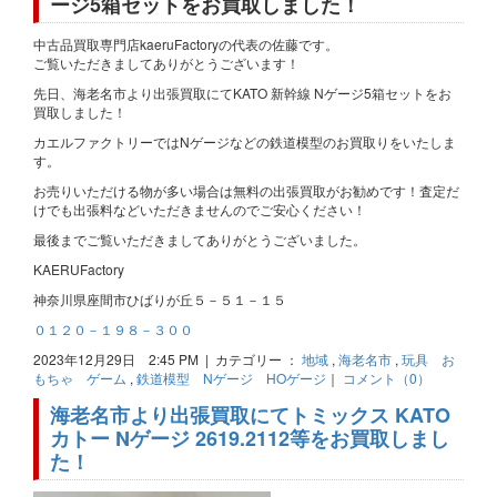
ージ5箱セットをお買取しました！
中古品買取専門店kaeruFactoryの代表の佐藤です。
ご覧いただきましてありがとうございます！
先日、海老名市より出張買取にてKATO 新幹線 Nゲージ5箱セットをお
買取しました！
カエルファクトリーではNゲージなどの鉄道模型のお買取りをいたしま
す。
お売りいただける物が多い場合は無料の出張買取がお勧めです！査定だ
けでも出張料などいただきませんのでご安心ください！
最後までご覧いただきましてありがとうございました。
KAERUFactory
神奈川県座間市ひばりが丘５－５１－１５
０１２０－１９８－３００
2023年12月29日 2:45 PM | カテゴリー ：
地域
,
海老名市
,
玩具 お
もちゃ ゲーム
,
鉄道模型 Nゲージ HOゲージ
｜
コメント（0）
海老名市より出張買取にてトミックス KATO
カトー Nゲージ 2619.2112等をお買取しまし
た！