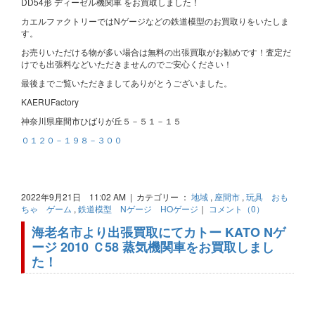
DD54形 ディーゼル機関車 をお買取しました！
カエルファクトリーではNゲージなどの鉄道模型のお買取りをいたしま
す。
お売りいただける物が多い場合は無料の出張買取がお勧めです！査定だ
けでも出張料などいただきませんのでご安心ください！
最後までご覧いただきましてありがとうございました。
KAERUFactory
神奈川県座間市ひばりが丘５－５１－１５
０１２０－１９８－３００
2022年9月21日 11:02 AM | カテゴリー ：
地域
,
座間市
,
玩具 おも
ちゃ ゲーム
,
鉄道模型 Nゲージ HOゲージ
｜
コメント（0）
海老名市より出張買取にてカトー KATO Nゲ
ージ 2010 Ｃ58 蒸気機関車をお買取しまし
た！