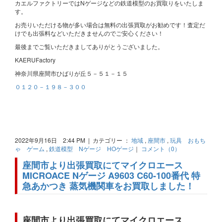
カエルファクトリーではNゲージなどの鉄道模型のお買取りをいたしま
す。
お売りいただける物が多い場合は無料の出張買取がお勧めです！査定だ
けでも出張料などいただきませんのでご安心ください！
最後までご覧いただきましてありがとうございました。
KAERUFactory
神奈川県座間市ひばりが丘５－５１－１５
０１２０－１９８－３００
2022年9月16日 2:44 PM | カテゴリー ：
地域
,
座間市
,
玩具 おもち
ゃ ゲーム
,
鉄道模型 Nゲージ HOゲージ
｜
コメント（0）
座間市より出張買取にてマイクロエース
MICROACE Nゲージ A9603 C60-100番代 特
急あかつき 蒸気機関車をお買取しました！
座間市より出張買取にてマイクロエース