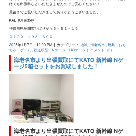
けでも出張料などいただきませんのでご安心ください！
最後までご覧いただきましてありがとうございました。
KAERUFactory
神奈川県座間市ひばりが丘５－５１－１５
０１２０－１９８－３００
2025年1月7日 12:09 PM | カテゴリー ：
地域
,
海老名市
,
玩具 おも
ちゃ ゲーム
,
鉄道模型 Nゲージ HOゲージ
｜
コメント（0）
海老名市より出張買取にてKATO 新幹線 Nゲ
ージ5箱セットをお買取しました！
海老名市より出張買取にてKATO 新幹線 Nゲ