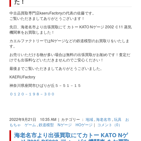
た！
中古品買取専門店kaeruFactoryの代表の佐藤です。
ご覧いただきましてありがとうございます！
先日、海老名市より出張買取にて カトー KATO Nゲージ 2002 Ｃ11 蒸気
機関車をお買取しました！
カエルファクトリーではNゲージなどの鉄道模型のお買取りをいたしま
す。
お売りいただける物が多い場合は無料の出張買取がお勧めです！査定だ
けでも出張料などいただきませんのでご安心ください！
最後までご覧いただきましてありがとうございました。
KAERUFactory
神奈川県座間市ひばりが丘５－５１－１５
０１２０－１９８－３００
2022年9月21日 10:35 AM | カテゴリー ：
地域
,
海老名市
,
玩具 お
もちゃ ゲーム
,
鉄道模型 Nゲージ HOゲージ
｜
コメント（0）
海老名市より出張買取にてカトー KATO Nゲ