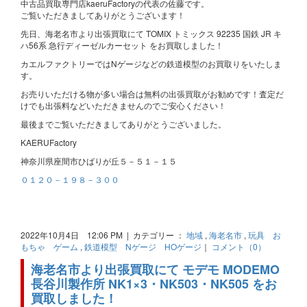
中古品買取専門店kaeruFactoryの代表の佐藤です。
ご覧いただきましてありがとうございます！
先日、海老名市より出張買取にて TOMIX トミックス 92235 国鉄 JR キ
ハ56系 急行ディーゼルカーセット をお買取しました！
カエルファクトリーではNゲージなどの鉄道模型のお買取りをいたしま
す。
お売りいただける物が多い場合は無料の出張買取がお勧めです！査定だ
けでも出張料などいただきませんのでご安心ください！
最後までご覧いただきましてありがとうございました。
KAERUFactory
神奈川県座間市ひばりが丘５－５１－１５
０１２０－１９８－３００
2022年10月4日 12:06 PM | カテゴリー ：
地域
,
海老名市
,
玩具 お
もちゃ ゲーム
,
鉄道模型 Nゲージ HOゲージ
｜
コメント（0）
海老名市より出張買取にて モデモ MODEMO
長谷川製作所 NK1×3・NK503・NK505 をお
買取しました！