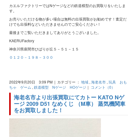
カエルファクトリーではNゲージなどの鉄道模型のお買取りをいたしま
す。
お売りいただける物が多い場合は無料の出張買取がお勧めです！査定だ
けでも出張料などいただきませんのでご安心ください！
最後までご覧いただきましてありがとうございました。
KAERUFactory
神奈川県座間市ひばりが丘５－５１－１５
０１２０－１９８－３００
2022年9月20日 3:09 PM | カテゴリー ：
地域
,
海老名市
,
玩具 おも
ちゃ ゲーム
,
鉄道模型 Nゲージ HOゲージ
｜
コメント（0）
海老名市より出張買取にてカトー KATO Nゲ
ージ 2009 D51 なめくじ （M車） 蒸気機関車
をお買取しました！