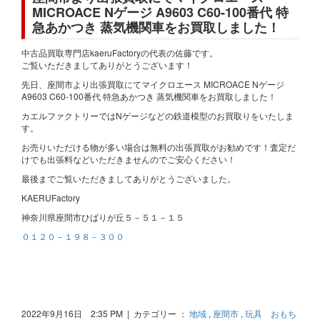
MICROACE Nゲージ A9603 C60-100番代 特
急あかつき 蒸気機関車をお買取しました！
中古品買取専門店kaeruFactoryの代表の佐藤です。
ご覧いただきましてありがとうございます！
先日、座間市より出張買取にてマイクロエース MICROACE Nゲージ
A9603 C60-100番代 特急あかつき 蒸気機関車をお買取しました！
カエルファクトリーではNゲージなどの鉄道模型のお買取りをいたしま
す。
お売りいただける物が多い場合は無料の出張買取がお勧めです！査定だ
けでも出張料などいただきませんのでご安心ください！
最後までご覧いただきましてありがとうございました。
KAERUFactory
神奈川県座間市ひばりが丘５－５１－１５
０１２０－１９８－３００
2022年9月16日 2:35 PM | カテゴリー ：
地域
,
座間市
,
玩具 おもち