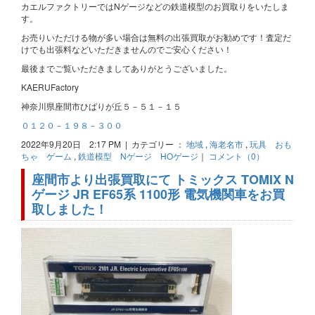
カエルファクトリーではNゲージなどの鉄道模型のお買取りをいたしま
す。
お売りいただける物が多い場合は無料の出張買取がお勧めです！査定だ
けでも出張料などいただきませんのでご安心ください！
最後までご覧いただきましてありがとうございました。
KAERUFactory
神奈川県座間市ひばりが丘５－５１－１５
０１２０－１９８－３００
2022年9月20日 2:17 PM | カテゴリー ：
地域
,
海老名市
,
玩具 おも
ちゃ ゲーム
,
鉄道模型 Nゲージ HOゲージ
｜
コメント（0）
座間市より出張買取にて トミックス TOMIX N
ゲージ JR EF65系 1100形 電気機関車をお買
取しました！