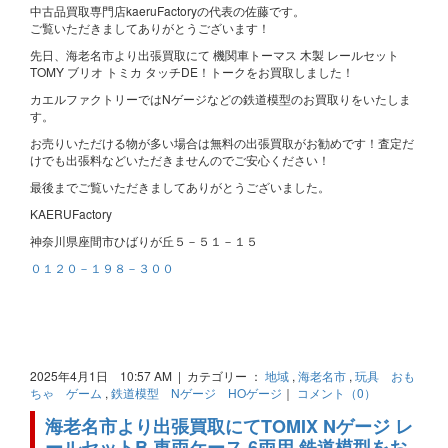
中古品買取専門店kaeruFactoryの代表の佐藤です。
ご覧いただきましてありがとうございます！
先日、海老名市より出張買取にて 機関車トーマス 木製 レールセット
TOMY ブリオ トミカ タッチDE！トークをお買取しました！
カエルファクトリーではNゲージなどの鉄道模型のお買取りをいたしま
す。
お売りいただける物が多い場合は無料の出張買取がお勧めです！査定だ
けでも出張料などいただきませんのでご安心ください！
最後までご覧いただきましてありがとうございました。
KAERUFactory
神奈川県座間市ひばりが丘５－５１－１５
０１２０－１９８－３００
2025年4月1日 10:57 AM | カテゴリー ：
地域
,
海老名市
,
玩具 おも
ちゃ ゲーム
,
鉄道模型 Nゲージ HOゲージ
｜
コメント（0）
海老名市より出張買取にてTOMIX Nゲージ レ
ールセットB 車両ケース 6両用 鉄道模型をお