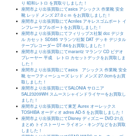
り 昭和レトロ を買取りしました！
座間市より出張買取にてasics アシックス 作業靴 安全
靴 レッド メンズ 27.0ｃｍ をお買取しました！
座間市より出張買取にてAcniles アキレスゴムボート イ
ンフレータブルボートをお買取しました！
座間市より出張買取にてフィリップス社製 dcc デジタ
ル カセット SD585 マランツ社製 DAT デッキ デジタル
テープレコーダー DT-84をお買取しました！
座間市より出張買取にてmarantz マランツ CD ビデオ
プレーヤー 平成 レトロ カセットデックをお買取しま
した！
座間市より出張買取にてasics アシックス 作業靴 安全
靴 セーフティーシューズ レッド メンズ 27.0cmをお買
取しました！
座間市より出張買取にてSALONIA サロニア
SAL23209WH スムースシャインドライヤーをお買取し
ました！
座間市より出張買取にて東芝 Aurex オーレックス
TOSHIBA オーディオ adres AD-5 をお買取しました！
座間市より出張買取にてDisney ディズニー DVD 21点
まとめ トイストーリー ライオン・キングなどをお買取
しました！