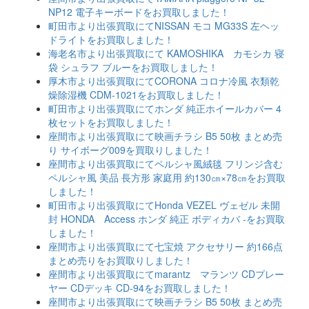
NP12 電子キーボードをお買取しました！
町田市より出張買取にてNISSAN モコ MG33S 左ヘッ
ドライトをお買取しました！
海老名市より出張買取にて KAMOSHIKA カモシカ 寝
袋 シュラフ ブルーをお買取しました！
厚木市より出張買取にてCORONA コロナ冷風 衣類乾
燥除湿機 CDM-1021をお買取しました！
町田市より出張買取にてホンダ 純正ホイールカバー 4
枚セットをお買取しました！
座間市より出張買取にて映画チラシ B5 50枚 まとめ売
り サイボーグ009を買取りしました！
座間市より出張買取にてペルシャ風絨毯 フリンジ含む
ペルシャ風 美品 長方形 家庭用 約130㎝×78㎝をお買取
しました！
町田市より出張買取にてHonda VEZEL ヴェゼル 未開
封 HONDA Access ホンダ 純正 ボディカバ -をお買取
しました！
座間市より出張買取にて七宝焼 アクセサリー 約166点
まとめ売りをお買取りしました！
座間市より出張買取にてmarantz マランツ CDプレー
ヤー CDデッキ CD-94をお買取しました！
座間市より出張買取にて映画チラシ B5 50枚 まとめ売