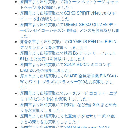
座間市より出張買取にて猫ケージ ペットケージ キャッ
トケージ をお買取しました！
座間市より出張買取にてSEIKO SPIRIT 7N43 7870 セ
イコー をお買取りしました！
座間市より出張買取にてDIESEL SEIKO CITIZEN ディ
ーゼル セイコーシチズン 腕時計 メンズをお買取りしま
した！
海老名市より出張買取にてOLYMPUS PEN Lite E-PL3
デジタルカメラをお買取りしました！
座間市より出張買取にて映画 B5 チラシ リーフレット
51枚 まとめ売りを買取りしました！
座間市より出張買取にてSONY MD/CD ミニコンポ
LAM-Z05をお買取しました！
厚木市より出張買取にてSHARP 空気清浄機 FU-SC01-
W ホワイト プラズマクラスター700をお買取しまし
た！
座間市より出張買取にてル・クルーゼ ココット・エブ
リィ18 ピンク 鍋をお買取りしました！
座間市より出張買取にて腕時計 など合計8点 まとめ売
りをお買取りしました！
座間市より出張買取にて七宝焼 アクセサリー 約74点
まとめ売りをお買取りしました！
座間市より出張買取にてYAMAHA piaggero NP-32