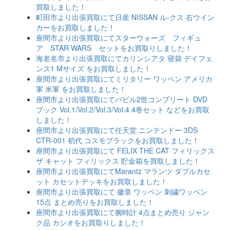
買取しました！
町田市より出張買取にて日産 NISSAN ル-クス 右ウイン
カーをお買取しました！
座間市より出張買取にてスターウォーズ フィギュ
ア STAR WARS セットをお買取りしました！
海老名市より出張買取にてカリンシアタ 寝袋 デイフェ
ンス1 Mサイズ をお買取しました！
座間市より出張買取にてミリタリー ワッペン アメリカ
軍 米軍 をお買取しました！
座間市より出張買取にてバビル2世コンプリート DVD
ブック Vol.1/Vol.2/Vol.3/Vol.4 4巻セット などをお買取
しました！
座間市より出張買取にて任天堂 ニンテンドー 3DS
CTR-001 初代 コスモブラックをお買取しました！
座間市より出張買取にて FELIX THE CAT フィリックス
ザ キャット フィリックス 貯金箱を買取しました！
座間市より出張買取にてMarantz マランツ ダブルカセ
ット カセットデッキをお買取しました！
座間市より出張買取にて 徽章 ワッペン 刺繍ワッペン
15点 まとめ売りをお買取しました！
座間市より出張買取にて腕時計 4点まとめ売り ジャン
ク品 カシオをお買取りしました！