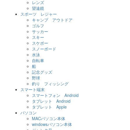
レンズ
望遠鏡
スポーツ レジャー
キャンプ アウトドア
ゴルフ
サッカー
スキー
スケボー
スノーボード
水泳
自転車
船
記念グッズ
野球
釣り フィッシング
スマート端末
スマートフォン Android
タブレット Android
タブレット Apple
パソコン
MACパソコン本体
windowsパソコン本体