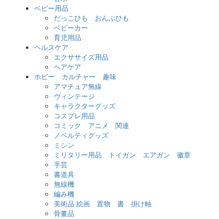
ベビー用品
だっこひも おんぶひも
ベビーカー
育児用品
ヘルスケア
エクササイズ用品
ヘアケア
ホビー カルチャー 趣味
アマチュア無線
ヴィンテージ
キャラクターグッズ
コスプレ用品
コミック アニメ 関連
ノベルティグッズ
ミシン
ミリタリー用品 トイガン エアガン 徽章
手芸
書道具
無線機
編み機
美術品 絵画 置物 書 掛け軸
骨董品