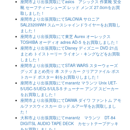
座間市より出張買取にてasics アシックス 作業靴 安全
靴 セーフティーシューズ レッド メンズ 27.0cmをお買
取しました！
座間市より出張買取にてSALONIA サロニア
SAL23209WH スムースシャインドライヤーをお買取し
ました！
座間市より出張買取にて東芝 Aurex オーレックス
TOSHIBA オーディオ adres AD-5 をお買取しました！
座間市より出張買取にてDisney ディズニー DVD 21点
まとめ トイストーリー ライオン・キングなどをお買取
しました！
座間市より出張買取にてSTAR WARS スターウォーズ
グッズ まとめ売り 本 ステッカー クリアファイル ポス
トカード ポスター 剣をお買取りしました！
座間市より出張買取にてmarantz マランツ Unix UET-
5/USC-5/UEQ-5/ULS-5 チューナー アンプ スピーカー
をお買取しました！
座間市より出張買取にてDAlWA ダイワ ファントム アモ
ルファスウィスカー ロッド ルアー竿をお買取しまし
た！
大和市より出張買取にてmarantz マランツ DT-84
DIGITSL AUDIO TAPE DECK カセットテープデッキ
をお買取しました！