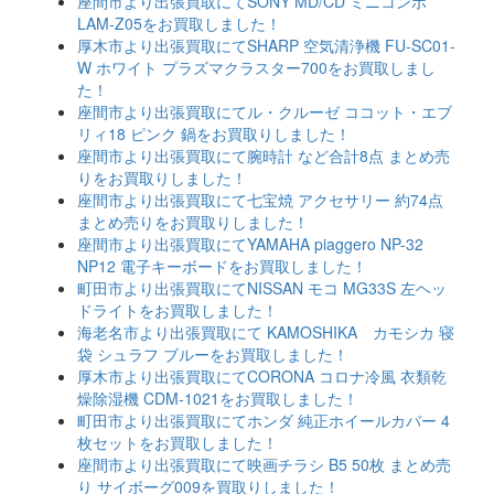
座間市より出張買取にてSONY MD/CD ミニコンポ
LAM-Z05をお買取しました！
厚木市より出張買取にてSHARP 空気清浄機 FU-SC01-
W ホワイト プラズマクラスター700をお買取しまし
た！
座間市より出張買取にてル・クルーゼ ココット・エブ
リィ18 ピンク 鍋をお買取りしました！
座間市より出張買取にて腕時計 など合計8点 まとめ売
りをお買取りしました！
座間市より出張買取にて七宝焼 アクセサリー 約74点
まとめ売りをお買取りしました！
座間市より出張買取にてYAMAHA piaggero NP-32
NP12 電子キーボードをお買取しました！
町田市より出張買取にてNISSAN モコ MG33S 左ヘッ
ドライトをお買取しました！
海老名市より出張買取にて KAMOSHIKA カモシカ 寝
袋 シュラフ ブルーをお買取しました！
厚木市より出張買取にてCORONA コロナ冷風 衣類乾
燥除湿機 CDM-1021をお買取しました！
町田市より出張買取にてホンダ 純正ホイールカバー 4
枚セットをお買取しました！
座間市より出張買取にて映画チラシ B5 50枚 まとめ売
り サイボーグ009を買取りしました！