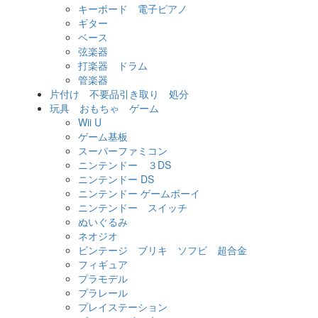
キーボード 電子ピアノ
ギター
ベース
弦楽器
打楽器 ドラム
管楽器
片付け 不要品引き取り 処分
玩具 おもちゃ ゲーム
Wii U
ゲーム基板
スーパーファミコン
ニンテンドー ３DS
ニンテンドー DS
ニンテンドー ゲームボーイ
ニンテンドー スイッチ
ぬいぐるみ
ネオジオ
ビンテージ ブリキ ソフビ 超合金
フィギュア
プラモデル
プラレール
プレイステーション