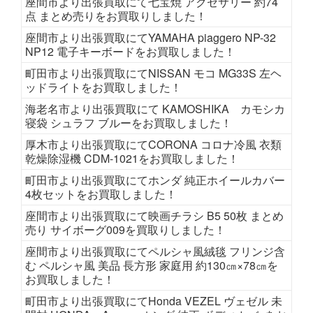
座間市より出張買取にて七宝焼 アクセサリー 約74
点 まとめ売りをお買取りしました！
座間市より出張買取にてYAMAHA piaggero NP-32
NP12 電子キーボードをお買取しました！
町田市より出張買取にてNISSAN モコ MG33S 左ヘ
ッドライトをお買取しました！
海老名市より出張買取にて KAMOSHIKA カモシカ
寝袋 シュラフ ブルーをお買取しました！
厚木市より出張買取にてCORONA コロナ冷風 衣類
乾燥除湿機 CDM-1021をお買取しました！
町田市より出張買取にてホンダ 純正ホイールカバー
4枚セットをお買取しました！
座間市より出張買取にて映画チラシ B5 50枚 まとめ
売り サイボーグ009を買取りしました！
座間市より出張買取にてペルシャ風絨毯 フリンジ含
む ペルシャ風 美品 長方形 家庭用 約130㎝×78㎝を
お買取しました！
町田市より出張買取にてHonda VEZEL ヴェゼル 未