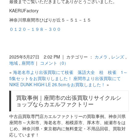
最後までご覧いただきましてありがとうございました。
KAERUFactory
神奈川県座間市ひばりが丘５－５１－１５
０１２０－１９８－３００
2025年5月27日 2:02 PM | カテゴリー ：
カメラ
,
レンズ
,
地域
,
座間市
｜
コメント（0）
«
海老名市より出張買取にて枝雀 落語大全 桂 枝雀 1～
5集セットをお買取りしました！
座間市より出張買取にて
NIKE DUNK HIGH LE 26.5cmをお買取しました！
»
買取事例｜座間市の出張買取リサイクルシ
ョップならカエルファクトリー
中古品買取専門店カエルファクトリーの買取事例。神奈川県
座間市～大和市、海老名市、相模原市、厚木市、綾瀬市をは
じめ、神奈川県・東京都内に無料査定・不用品回収、買取対
応しています！