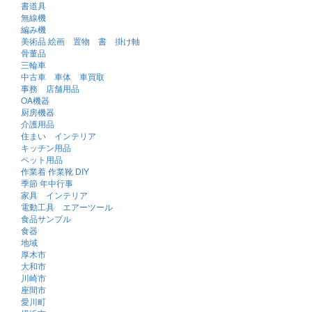
書道具
無線機
編み機
美術品 絵画 置物 書 掛け軸
骨董品
三輪車
中古車 車体 車買取
事務 店舗用品
OA機器
厨房機器
介護用品
住まい インテリア
キッチン用品
ペット用品
作業着 作業靴 DIY
季節 年中行事
家具 インテリア
電動工具 エアーツール
食品サンプル
食器
地域
厚木市
大和市
川崎市
座間市
愛川町