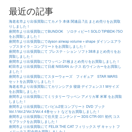
最近の記事
海老名市より出張買取にてカメラ 本体 関連品 7点 まとめ売りをお買取
りしました！
座間市より出張買取にてBUNDOK ソロティピー1 SOLO TIPIBDK-75O
をお買取しました！
座間市より出張買取にてdyson airwap volume＋shape ダイソンエアラ
ップスタイラ－コンプリートをお買取しました！
座間市より出張買取にて プレステ－ション ソフト38本まとめ売りをお
買取しました！
座間市より出張買取にてワッペン 21枚まとめ売りをお買取しました！
町田市より出張買取にて日産 NISSAN ル-クス 右ウインカーをお買取し
ました！
座間市より出張買取にてスターウォーズ フィギュア STAR WARS
セットをお買取りしました！
海老名市より出張買取にてカリンシアタ 寝袋 デイフェンス1 Mサイズ
をお買取しました！
座間市より出張買取にてミリタリー ワッペン アメリカ軍 米軍 をお買取
しました！
座間市より出張買取にてバビル2世コンプリート DVD ブック
Vol.1/Vol.2/Vol.3/Vol.4 4巻セット などをお買取しました！
座間市より出張買取にて任天堂 ニンテンドー 3DS CTR-001 初代 コス
モブラックをお買取しました！
座間市より出張買取にて FELIX THE CAT フィリックス ザ キャット フ
ィリックス 貯金箱を買取しました！