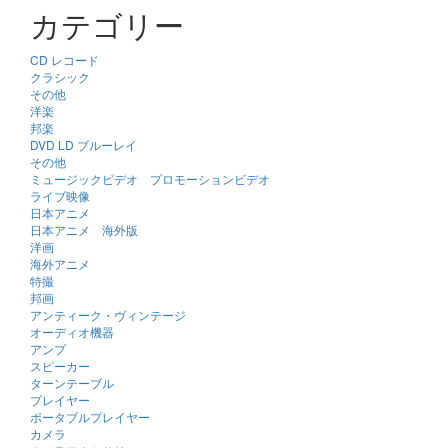
カテゴリー
CD レコード
クラシック
その他
洋楽
邦楽
DVD LD ブルーレイ
その他
ミュージックビデオ プロモーションビデオ
ライブ映像
日本アニメ
日本アニメ 海外版
洋画
海外アニメ
特撮
邦画
アンティーク・ヴィンテージ
オーディオ機器
アンプ
スピーカー
ターンテーブル
プレイヤー
ポータブルプレイヤー
カメラ