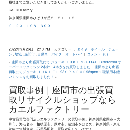
最後までご覧いただきましてありがとうございました。
KAERUFactory
神奈川県座間市ひばりが丘５－５１－１５
０１２０－１９８－３００
2022年9月26日 2:13 PM | カテゴリー ：
タイヤ ホイール チェー
ン
,
地域
,
座間市
,
自動車 バイク オートバイ
｜
コメント（0）
«
座間市より出張買取にて ジューキ ＪＵＫＩ ＭＯ-114Ｄ Ｄifferentiol オ
ーバーロックミシン 2本針・4本糸をお買取しました！
座間市より出張
買取にてジューキ ＪＵＫＩ ＴＬ-98ＳＰ ＳＰＵＲ98special 職業用本縫
いミシンをお買取しました！
»
買取事例｜座間市の出張買
取リサイクルショップなら
カエルファクトリー
中古品買取専門店カエルファクトリーの買取事例。神奈川県座間市～大
和市、海老名市、相模原市、厚木市、綾瀬市をはじめ、神奈川県・東京
都内に無料査定・不用品回収、買取対応しています！