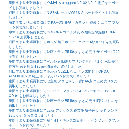
座間市より出張買取にてYAMAHA piaggero NP-32 NP12 電子キーボー
ドをお買取しました！
町田市より出張買取にてNISSAN モコ MG33S 左ヘッドライトをお買取
しました！
海老名市より出張買取にて KAMOSHIKA カモシカ 寝袋 シュラフ ブル
ーをお買取しました！
厚木市より出張買取にてCORONA コロナ冷風 衣類乾燥除湿機 CDM-
1021をお買取しました！
町田市より出張買取にてホンダ 純正ホイールカバー 4枚セットをお買取
しました！
座間市より出張買取にて映画チラシ B5 50枚 まとめ売り サイボーグ009
を買取りしました！
座間市より出張買取にてペルシャ風絨毯 フリンジ含む ペルシャ風 美品
長方形 家庭用 約130㎝×78㎝をお買取しました！
町田市より出張買取にてHonda VEZEL ヴェゼル 未開封 HONDA
Access ホンダ 純正 ボディカバ -をお買取しました！
座間市より出張買取にて七宝焼 アクセサリー 約166点 まとめ売りをお
買取りしました！
座間市より出張買取にてmarantz マランツ CDプレーヤー CDデッキ
CD-94をお買取しました！
座間市より出張買取にて映画チラシ B5 50枚 まとめ売り 昭和レトロ を
買取りしました！
座間市より出張買取にてasics アシックス 作業靴 安全靴 レッド メンズ
27.0ｃｍ をお買取しました！
座間市より出張買取にてAcniles アキレスゴムボート インフレータブル
ボートをお買取しました！