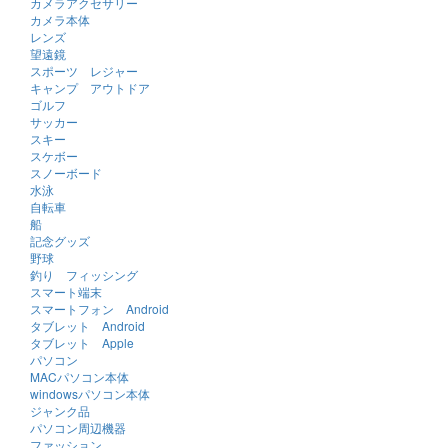
カメラアクセサリー
カメラ本体
レンズ
望遠鏡
スポーツ レジャー
キャンプ アウトドア
ゴルフ
サッカー
スキー
スケボー
スノーボード
水泳
自転車
船
記念グッズ
野球
釣り フィッシング
スマート端末
スマートフォン Android
タブレット Android
タブレット Apple
パソコン
MACパソコン本体
windowsパソコン本体
ジャンク品
パソコン周辺機器
ファッション