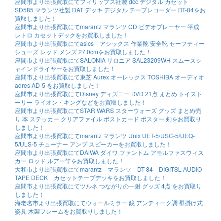
座間市より出張買取にてフィリップス社製 dcc デジタル カセット
SD585 マランツ社製 DAT デッキ デジタル テープレコーダー DT-84をお
買取しました！
座間市より出張買取にてmarantz マランツ CD ビデオプレーヤー 平成
レトロ カセットデックをお買取しました！
座間市より出張買取にてasics アシックス 作業靴 安全靴 セーフティー
シューズ レッド メンズ 27.0cmをお買取しました！
座間市より出張買取にてSALONIA サロニア SAL23209WH スムースシ
ャインドライヤーをお買取しました！
座間市より出張買取にて東芝 Aurex オーレックス TOSHIBA オーディオ
adres AD-5 をお買取しました！
座間市より出張買取にてDisney ディズニー DVD 21点 まとめ トイスト
ーリー ライオン・キングなどをお買取しました！
座間市より出張買取にてSTAR WARS スターウォーズ グッズ まとめ売
り 本 ステッカー クリアファイル ポストカード ポスター 剣をお買取り
しました！
座間市より出張買取にてmarantz マランツ Unix UET-5/USC-5/UEQ-
5/ULS-5 チューナー アンプ スピーカーをお買取しました！
座間市より出張買取にてDAlWA ダイワ ファントム アモルファスウィス
カー ロッド ルアー竿をお買取しました！
大和市より出張買取にてmarantz マランツ DT-84 DIGITSL AUDIO
TAPE DECK カセットテープデッキをお買取しました！
座間市より出張買取にてツルネ つながりの一射 グッズ 4点 をお買取り
しました！
海老名市より出張買取にてウォールミラー 鏡 アンティーク調 壁掛け式
姿見 木製フレームをお買取りしました！