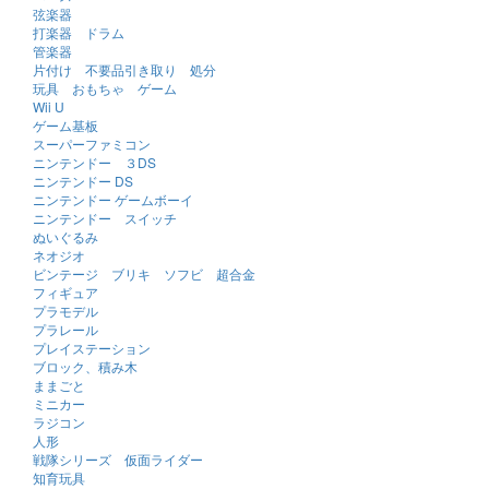
弦楽器
打楽器 ドラム
管楽器
片付け 不要品引き取り 処分
玩具 おもちゃ ゲーム
Wii U
ゲーム基板
スーパーファミコン
ニンテンドー ３DS
ニンテンドー DS
ニンテンドー ゲームボーイ
ニンテンドー スイッチ
ぬいぐるみ
ネオジオ
ビンテージ ブリキ ソフビ 超合金
フィギュア
プラモデル
プラレール
プレイステーション
ブロック、積み木
ままごと
ミニカー
ラジコン
人形
戦隊シリーズ 仮面ライダー
知育玩具