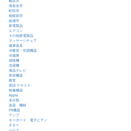
横浜市
海老名市
町田市
相模原市
綾瀬市
家電製品
エアコン
その他家電製品
マッサージチェア
健康器具
冷暖房・空調機器
冷蔵庫
掃除機
洗濯機
液晶テレビ
美容機器
教育
英語 テキスト
映像機器
Apple
未分類
楽器 機材
PA機器
アンプ
キーボード 電子ピアノ
ギター
ベース