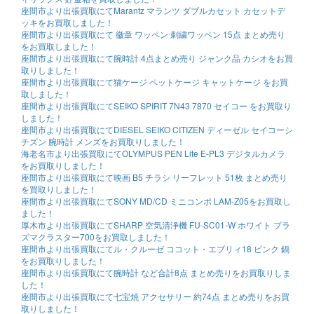
座間市より出張買取にてMarantz マランツ ダブルカセット カセットデ
ッキをお買取しました！
座間市より出張買取にて 徽章 ワッペン 刺繍ワッペン 15点 まとめ売り
をお買取しました！
座間市より出張買取にて腕時計 4点まとめ売り ジャンク品 カシオをお買
取りしました！
座間市より出張買取にて猫ケージ ペットケージ キャットケージ をお買
取しました！
座間市より出張買取にてSEIKO SPIRIT 7N43 7870 セイコー をお買取り
しました！
座間市より出張買取にてDIESEL SEIKO CITIZEN ディーゼル セイコーシ
チズン 腕時計 メンズをお買取りしました！
海老名市より出張買取にてOLYMPUS PEN Lite E-PL3 デジタルカメラ
をお買取りしました！
座間市より出張買取にて映画 B5 チラシ リーフレット 51枚 まとめ売り
を買取りしました！
座間市より出張買取にてSONY MD/CD ミニコンポ LAM-Z05をお買取し
ました！
厚木市より出張買取にてSHARP 空気清浄機 FU-SC01-W ホワイト プラ
ズマクラスター700をお買取しました！
座間市より出張買取にてル・クルーゼ ココット・エブリィ18 ピンク 鍋
をお買取りしました！
座間市より出張買取にて腕時計 など合計8点 まとめ売りをお買取りしま
した！
座間市より出張買取にて七宝焼 アクセサリー 約74点 まとめ売りをお買
取りしました！