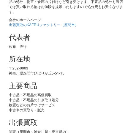
品の処分、物置・倉庫の片付けなど引き受けます。不要品の処分も当店
では買い取れる物はお値段を提示いたしますので処分費もお安くなりま
す。
会社のホームページ
出張買取のKAERUファクトリー（座間市）
代表者
佐藤 洋行
所在地
〒252-0003
神奈川県座間市ひばりが丘5-51-15
主要商品
中古品・不用品の高価買取
中古品・不用品の引き取り処分
物置などのお片づけサービス
中古車の買取り・販売
出張買取
関東（座間市～神奈川県・東京都内）