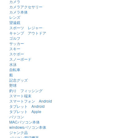
カメラ
カメラアクセサリー
カメラ本体
レンズ
望遠鏡
スポーツ レジャー
キャンプ アウトドア
ゴルフ
サッカー
スキー
スケボー
スノーボード
水泳
自転車
船
記念グッズ
野球
釣り フィッシング
スマート端末
スマートフォン Android
タブレット Android
タブレット Apple
パソコン
MACパソコン本体
windowsパソコン本体
ジャンク品
パソコン周辺機器