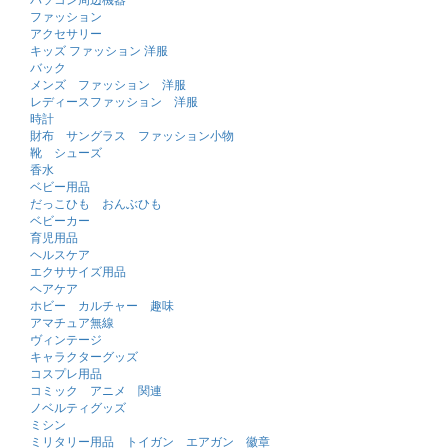
ファッション
アクセサリー
キッズ ファッション 洋服
バック
メンズ ファッション 洋服
レディースファッション 洋服
時計
財布 サングラス ファッション小物
靴 シューズ
香水
ベビー用品
だっこひも おんぶひも
ベビーカー
育児用品
ヘルスケア
エクササイズ用品
ヘアケア
ホビー カルチャー 趣味
アマチュア無線
ヴィンテージ
キャラクターグッズ
コスプレ用品
コミック アニメ 関連
ノベルティグッズ
ミシン
ミリタリー用品 トイガン エアガン 徽章