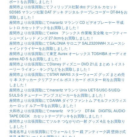
ボートをお買取しました！
座間市より出張買取にてフィリップス社製 dcc デジタル カセット
SD585 マランツ社製 DAT デッキ デジタル テープレコーダー DT-84をお
買取しました！
座間市より出張買取にてmarantz マランツ CD ビデオプレーヤー 平成
レトロ カセットデックをお買取しました！
座間市より出張買取にてasics アシックス 作業靴 安全靴 セーフティー
シューズ レッド メンズ 27.0cmをお買取しました！
座間市より出張買取にてSALONIA サロニア SAL23209WH スムースシ
ャインドライヤーをお買取しました！
座間市より出張買取にて東芝 Aurex オーレックス TOSHIBA オーディオ
adres AD-5 をお買取しました！
座間市より出張買取にてDisney ディズニー DVD 21点 まとめ トイスト
ーリー ライオン・キングなどをお買取しました！
座間市より出張買取にてSTAR WARS スターウォーズ グッズ まとめ売
り 本 ステッカー クリアファイル ポストカード ポスター 剣をお買取り
しました！
座間市より出張買取にてmarantz マランツ Unix UET-5/USC-5/UEQ-
5/ULS-5 チューナー アンプ スピーカーをお買取しました！
座間市より出張買取にてDAlWA ダイワ ファントム アモルファスウィス
カー ロッド ルアー竿をお買取しました！
大和市より出張買取にてmarantz マランツ DT-84 DIGITSL AUDIO
TAPE DECK カセットテープデッキをお買取しました！
座間市より出張買取にてツルネ つながりの一射 グッズ 4点 をお買取り
しました！
海老名市より出張買取にてウォールミラー 鏡 アンティーク調 壁掛け式
姿見 木製フレームをお買取りしました！