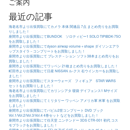
ご案内
最近の記事
海老名市より出張買取にてカメラ 本体 関連品 7点 まとめ売りをお買取
りしました！
座間市より出張買取にてBUNDOK ソロティピー1 SOLO TIPIBDK-75O
をお買取しました！
座間市より出張買取にてdyson airwap volume＋shape ダイソンエアラ
ップスタイラ－コンプリートをお買取しました！
座間市より出張買取にて プレステ－ション ソフト38本まとめ売りをお
買取しました！
座間市より出張買取にてワッペン 21枚まとめ売りをお買取しました！
町田市より出張買取にて日産 NISSAN ル-クス 右ウインカーをお買取し
ました！
座間市より出張買取にてスターウォーズ フィギュア STAR WARS
セットをお買取りしました！
海老名市より出張買取にてカリンシアタ 寝袋 デイフェンス1 Mサイズ
をお買取しました！
座間市より出張買取にてミリタリー ワッペン アメリカ軍 米軍 をお買取
しました！
座間市より出張買取にてバビル2世コンプリート DVD ブック
Vol.1/Vol.2/Vol.3/Vol.4 4巻セット などをお買取しました！
座間市より出張買取にて任天堂 ニンテンドー 3DS CTR-001 初代 コス
モブラックをお買取しました！
座間市より出張買取にて FELIX THE CAT フィリックス ザ キャット フ