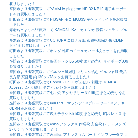
取りしました！
座間市より出張買取にてYAMAHA piaggero NP-32 NP12 電子キーボー
ドをお買取しました！
町田市より出張買取にてNISSAN モコ MG33S 左ヘッドライトをお買取
しました！
海老名市より出張買取にて KAMOSHIKA カモシカ 寝袋 シュラフ ブル
ーをお買取しました！
厚木市より出張買取にてCORONA コロナ冷風 衣類乾燥除湿機 CDM-
1021をお買取しました！
町田市より出張買取にてホンダ 純正ホイールカバー 4枚セットをお買取
しました！
座間市より出張買取にて映画チラシ B5 50枚 まとめ売り サイボーグ009
を買取りしました！
座間市より出張買取にてペルシャ風絨毯 フリンジ含む ペルシャ風 美品
長方形 家庭用 約130㎝×78㎝をお買取しました！
町田市より出張買取にてHonda VEZEL ヴェゼル 未開封 HONDA
Access ホンダ 純正 ボディカバ -をお買取しました！
座間市より出張買取にて七宝焼 アクセサリー 約166点 まとめ売りをお
買取りしました！
座間市より出張買取にてmarantz マランツ CDプレーヤー CDデッキ
CD-94をお買取しました！
座間市より出張買取にて映画チラシ B5 50枚 まとめ売り 昭和レトロ を
買取りしました！
座間市より出張買取にてasics アシックス 作業靴 安全靴 レッド メンズ
27.0ｃｍ をお買取しました！
座間市より出張買取にてAcniles アキレスゴムボート インフレータブル