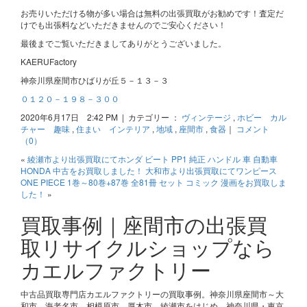
お売りいただける物が多い場合は無料の出張買取がお勧めです！査定だ
けでも出張料などいただきませんのでご安心ください！
最後までご覧いただきましてありがとうございました。
KAERUFactory
神奈川県座間市ひばりが丘５－１３－３
０１２０－１９８－３００
2020年6月17日 2:42 PM | カテゴリー ：
ヴィンテージ
,
ホビー カル
チャー 趣味
,
住まい インテリア
,
地域
,
座間市
,
食器
｜
コメント
（0）
«
綾瀬市より出張買取にてホンダ ビート PP1 純正 ハンドル 車 自動車
HONDA 中古をお買取しました！
大和市より出張買取にてワンピース
ONE PIECE 1巻～80巻+87巻 全81冊 セット コミック 漫画をお買取しま
した！
»
買取事例｜座間市の出張買
取リサイクルショップなら
カエルファクトリー
中古品買取専門店カエルファクトリーの買取事例。神奈川県座間市～大
和市、海老名市、相模原市、厚木市、綾瀬市をはじめ、神奈川県・東京