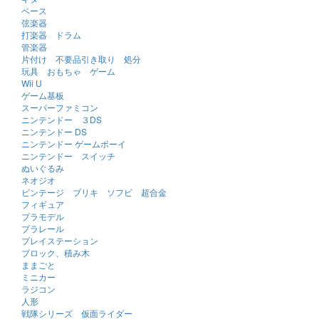
ベース
弦楽器
打楽器 ドラム
管楽器
片付け 不要品引き取り 処分
玩具 おもちゃ ゲーム
Wii U
ゲーム基板
スーパーファミコン
ニンテンドー ３DS
ニンテンドー DS
ニンテンドー ゲームボーイ
ニンテンドー スイッチ
ぬいぐるみ
ネオジオ
ビンテージ ブリキ ソフビ 超合金
フィギュア
プラモデル
プラレール
プレイステーション
ブロック、積み木
ままごと
ミニカー
ラジコン
人形
戦隊シリーズ 仮面ライダー