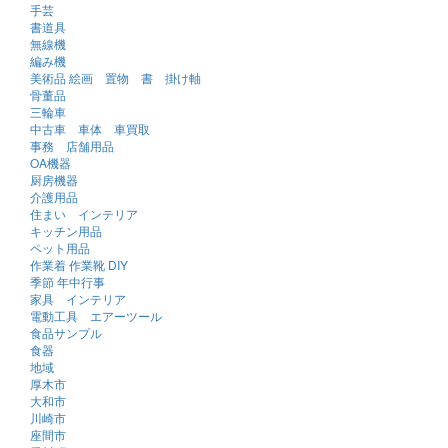
手芸
書道具
無線機
編み機
美術品 絵画 置物 書 掛け軸
骨董品
三輪車
中古車 車体 車買取
事務 店舗用品
OA機器
厨房機器
介護用品
住まい インテリア
キッチン用品
ペット用品
作業着 作業靴 DIY
季節 年中行事
家具 インテリア
電動工具 エアーツール
食品サンプル
食器
地域
厚木市
大和市
川崎市
座間市