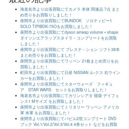
海老名市より出張買取にてカメラ 本体 関連品 7点 まと
め売りをお買取りしました！
座間市より出張買取にてBUNDOK ソロティピー1
SOLO TIPIBDK-75Oをお買取しました！
座間市より出張買取にてdyson airwap volume＋shape
ダイソンエアラップスタイラ－コンプリートをお買取
しました！
座間市より出張買取にて プレステ－ション ソフト38本
まとめ売りをお買取しました！
座間市より出張買取にてワッペン 21枚まとめ売りをお
買取しました！
町田市より出張買取にて日産 NISSAN ル-クス 右ウイン
カーをお買取しました！
座間市より出張買取にてスターウォーズ フィギュ
ア STAR WARS セットをお買取りしました！
海老名市より出張買取にてカリンシアタ 寝袋 デイフェ
ンス1 Mサイズ をお買取しました！
座間市より出張買取にてミリタリー ワッペン アメリカ
軍 米軍 をお買取しました！
座間市より出張買取にてバビル2世コンプリート DVD
ブック Vol.1/Vol.2/Vol.3/Vol.4 4巻セット などをお買取