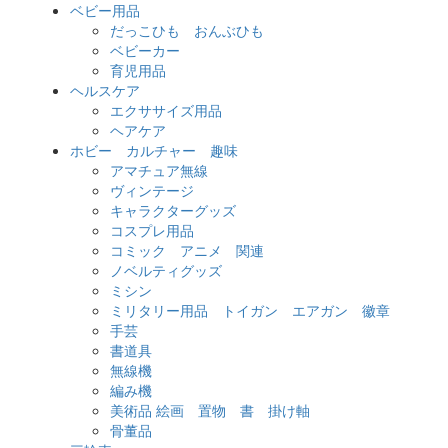
ベビー用品
だっこひも おんぶひも
ベビーカー
育児用品
ヘルスケア
エクササイズ用品
ヘアケア
ホビー カルチャー 趣味
アマチュア無線
ヴィンテージ
キャラクターグッズ
コスプレ用品
コミック アニメ 関連
ノベルティグッズ
ミシン
ミリタリー用品 トイガン エアガン 徽章
手芸
書道具
無線機
編み機
美術品 絵画 置物 書 掛け軸
骨董品