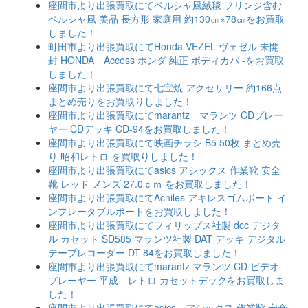
座間市より出張買取にてペルシャ風絨毯 フリンジ含む
ペルシャ風 美品 長方形 家庭用 約130㎝×78㎝をお買取
しました！
町田市より出張買取にてHonda VEZEL ヴェゼル 未開
封 HONDA Access ホンダ 純正 ボディカバ -をお買取
しました！
座間市より出張買取にて七宝焼 アクセサリー 約166点
まとめ売りをお買取りしました！
座間市より出張買取にてmarantz マランツ CDプレー
ヤー CDデッキ CD-94をお買取しました！
座間市より出張買取にて映画チラシ B5 50枚 まとめ売
り 昭和レトロ を買取りしました！
座間市より出張買取にてasics アシックス 作業靴 安全
靴 レッド メンズ 27.0ｃｍ をお買取しました！
座間市より出張買取にてAcniles アキレスゴムボート イ
ンフレータブルボートをお買取しました！
座間市より出張買取にてフィリップス社製 dcc デジタ
ル カセット SD585 マランツ社製 DAT デッキ デジタル
テープレコーダー DT-84をお買取しました！
座間市より出張買取にてmarantz マランツ CD ビデオ
プレーヤー 平成 レトロ カセットデックをお買取しま
した！
座間市より出張買取にてasics アシックス 作業靴 安全