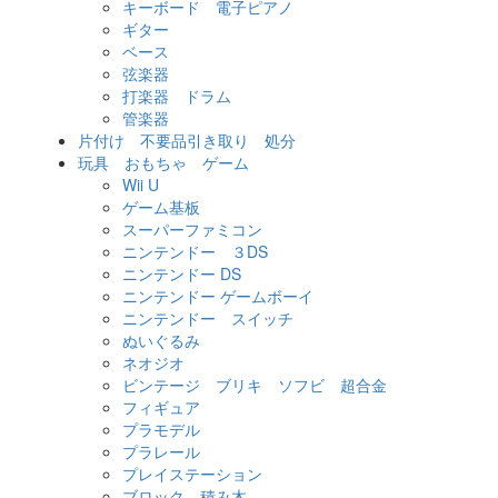
キーボード 電子ピアノ
ギター
ベース
弦楽器
打楽器 ドラム
管楽器
片付け 不要品引き取り 処分
玩具 おもちゃ ゲーム
Wii U
ゲーム基板
スーパーファミコン
ニンテンドー ３DS
ニンテンドー DS
ニンテンドー ゲームボーイ
ニンテンドー スイッチ
ぬいぐるみ
ネオジオ
ビンテージ ブリキ ソフビ 超合金
フィギュア
プラモデル
プラレール
プレイステーション
ブロック、積み木