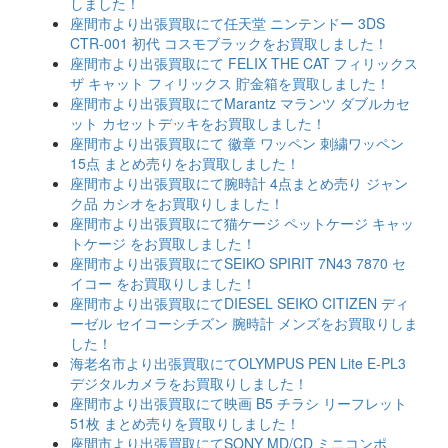
しました！
座間市より出張買取にて任天堂 ニンテンドー 3DS
CTR-001 初代 コスモブラックをお買取しました！
座間市より出張買取にて FELIX THE CAT フィリックス
ザ キャット フィリックス 貯金箱を買取しました！
座間市より出張買取にてMarantz マランツ ダブルカセ
ット カセットデッキをお買取しました！
座間市より出張買取にて 徽章 ワッペン 刺繍ワッペン
15点 まとめ売りをお買取しました！
座間市より出張買取にて腕時計 4点まとめ売り ジャン
ク品 カシオをお買取りしました！
座間市より出張買取にて猫ケージ ペットケージ キャッ
トケージ をお買取しました！
座間市より出張買取にてSEIKO SPIRIT 7N43 7870 セ
イコー をお買取りしました！
座間市より出張買取にてDIESEL SEIKO CITIZEN ディ
ーゼル セイコーシチズン 腕時計 メンズをお買取りしま
した！
海老名市より出張買取にてOLYMPUS PEN Lite E-PL3
デジタルカメラをお買取りしました！
座間市より出張買取にて映画 B5 チラシ リーフレット
51枚 まとめ売りを買取りしました！
座間市より出張買取にてSONY MD/CD ミニコンポ