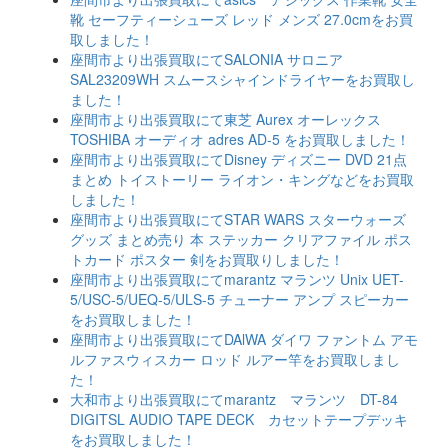
靴 セーフティーシューズ レッド メンズ 27.0cmをお買
取しました！
座間市より出張買取にてSALONIA サロニア
SAL23209WH スムースシャインドライヤーをお買取し
ました！
座間市より出張買取にて東芝 Aurex オーレックス
TOSHIBA オーディオ adres AD-5 をお買取しました！
座間市より出張買取にてDisney ディズニー DVD 21点
まとめ トイストーリー ライオン・キングなどをお買取
しました！
座間市より出張買取にてSTAR WARS スターウォーズ
グッズ まとめ売り 本 ステッカー クリアファイル ポス
トカード ポスター 剣をお買取りしました！
座間市より出張買取にてmarantz マランツ Unix UET-
5/USC-5/UEQ-5/ULS-5 チューナー アンプ スピーカー
をお買取しました！
座間市より出張買取にてDAlWA ダイワ ファントム アモ
ルファスウィスカー ロッド ルアー竿をお買取しまし
た！
大和市より出張買取にてmarantz マランツ DT-84
DIGITSL AUDIO TAPE DECK カセットテープデッキ
をお買取しました！