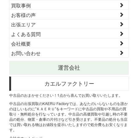
買取事例
お客様の声
出張エリア
よくある質問
会社概要
お問い合わせ
運営会社
カエルファクトリー
中古品のおまかせください！1点から喜んでお買い取りいたします。
中古品の出張買取のKAERU Factoryでは、あなたのいらないものを誰か
のほしいものに"ＫＡＥＲＵ"をキーワードに中古品の買取や不用品の買
取り・無料処分を行なっています。中古品の高価買取や引越し時の不要
品の処分、物置・倉庫の片付けなど引き受けます。不要品の処分も当店
では買い取れる物はお値段を提示いたしますので処分費もお安くなりま
す。
会社のホームページ