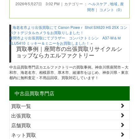
2026年5月27日 3:02 PM | カテゴリー ：
ヘルスケア
,
地域
,
座
間市
｜
コメント（0）
«
海老名市より出張買取にて Canon Poweｒ Shot SX620 HS 25X コン
パクトデジタルカメラをお買取りしました！
座間市より出張買取にてブラザー コンパクトミシン A37-M＆Ｍ
ELU5410 ミッキー＆ミニーをお買取しました！
»
買取事例｜座間市の出張買取リサイクルシ
ョップならカエルファクトリー
中古品買取専門店カエルファクトリーの買取事例。神奈川県座間市～大
和市、海老名市、相模原市、厚木市、綾瀬市をはじめ、神奈川県・東京
都内に無料査定・不用品回収、買取対応しています！
中古品買取専門店
買取一覧
出張買取
店舗買取
ネット買取