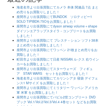
海老名市より出張買取にてカメラ 本体 関連品 7点 まと
め売りをお買取りしました！
座間市より出張買取にてBUNDOK ソロティピー1
SOLO TIPIBDK-75Oをお買取しました！
座間市より出張買取にてdyson airwap volume＋shape
ダイソンエアラップスタイラ－コンプリートをお買取
しました！
座間市より出張買取にて プレステ－ション ソフト38本
まとめ売りをお買取しました！
座間市より出張買取にてワッペン 21枚まとめ売りをお
買取しました！
町田市より出張買取にて日産 NISSAN ル-クス 右ウイン
カーをお買取しました！
座間市より出張買取にてスターウォーズ フィギュ
ア STAR WARS セットをお買取りしました！
海老名市より出張買取にてカリンシアタ 寝袋 デイフェ
ンス1 Mサイズ をお買取しました！
座間市より出張買取にてミリタリー ワッペン アメリカ
軍 米軍 をお買取しました！
座間市より出張買取にてバビル2世コンプリート DVD
ブック Vol.1/Vol.2/Vol.3/Vol.4 4巻セット などをお買取