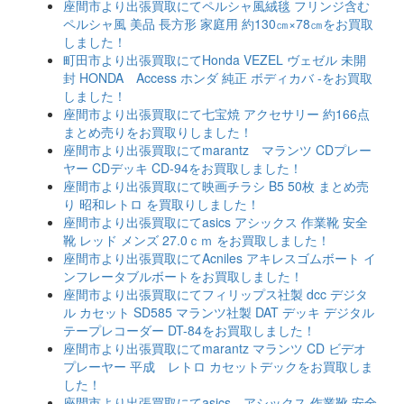
座間市より出張買取にてペルシャ風絨毯 フリンジ含む
ペルシャ風 美品 長方形 家庭用 約130㎝×78㎝をお買取
しました！
町田市より出張買取にてHonda VEZEL ヴェゼル 未開
封 HONDA Access ホンダ 純正 ボディカバ -をお買取
しました！
座間市より出張買取にて七宝焼 アクセサリー 約166点
まとめ売りをお買取りしました！
座間市より出張買取にてmarantz マランツ CDプレー
ヤー CDデッキ CD-94をお買取しました！
座間市より出張買取にて映画チラシ B5 50枚 まとめ売
り 昭和レトロ を買取りしました！
座間市より出張買取にてasics アシックス 作業靴 安全
靴 レッド メンズ 27.0ｃｍ をお買取しました！
座間市より出張買取にてAcniles アキレスゴムボート イ
ンフレータブルボートをお買取しました！
座間市より出張買取にてフィリップス社製 dcc デジタ
ル カセット SD585 マランツ社製 DAT デッキ デジタル
テープレコーダー DT-84をお買取しました！
座間市より出張買取にてmarantz マランツ CD ビデオ
プレーヤー 平成 レトロ カセットデックをお買取しま
した！
座間市より出張買取にてasics アシックス 作業靴 安全