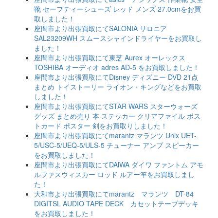
靴 セーフティーシューズ レッド メンズ 27.0cmをお買
取しました！
座間市より出張買取にてSALONIA サロニア
SAL23209WH スムースシャインドライヤーをお買取し
ました！
座間市より出張買取にて東芝 Aurex オーレックス
TOSHIBA オーディオ adres AD-5 をお買取しました！
座間市より出張買取にてDisney ディズニー DVD 21点
まとめ トイストーリー ライオン・キングなどをお買取
しました！
座間市より出張買取にてSTAR WARS スターウォーズ
グッズ まとめ売り 本 ステッカー クリアファイル ポス
トカード ポスター 剣をお買取りしました！
座間市より出張買取にてmarantz マランツ Unix UET-
5/USC-5/UEQ-5/ULS-5 チューナー アンプ スピーカー
をお買取しました！
座間市より出張買取にてDAlWA ダイワ ファントム アモ
ルファスウィスカー ロッド ルアー竿をお買取しまし
た！
大和市より出張買取にてmarantz マランツ DT-84
DIGITSL AUDIO TAPE DECK カセットテープデッキ
をお買取しました！