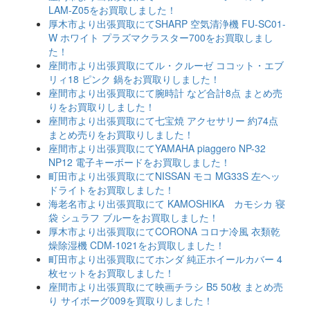
LAM-Z05をお買取しました！
厚木市より出張買取にてSHARP 空気清浄機 FU-SC01-
W ホワイト プラズマクラスター700をお買取しまし
た！
座間市より出張買取にてル・クルーゼ ココット・エブ
リィ18 ピンク 鍋をお買取りしました！
座間市より出張買取にて腕時計 など合計8点 まとめ売
りをお買取りしました！
座間市より出張買取にて七宝焼 アクセサリー 約74点
まとめ売りをお買取りしました！
座間市より出張買取にてYAMAHA piaggero NP-32
NP12 電子キーボードをお買取しました！
町田市より出張買取にてNISSAN モコ MG33S 左ヘッ
ドライトをお買取しました！
海老名市より出張買取にて KAMOSHIKA カモシカ 寝
袋 シュラフ ブルーをお買取しました！
厚木市より出張買取にてCORONA コロナ冷風 衣類乾
燥除湿機 CDM-1021をお買取しました！
町田市より出張買取にてホンダ 純正ホイールカバー 4
枚セットをお買取しました！
座間市より出張買取にて映画チラシ B5 50枚 まとめ売
り サイボーグ009を買取りしました！