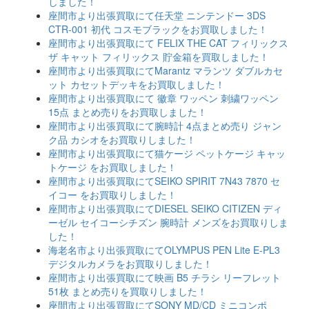
しました！
座間市より出張買取にて任天堂 ニンテンドー 3DS
CTR-001 初代 コスモブラックをお買取しました！
座間市より出張買取にて FELIX THE CAT フィリックス
ザ キャット フィリックス 貯金箱を買取しました！
座間市より出張買取にてMarantz マランツ ダブルカセ
ット カセットデッキをお買取しました！
座間市より出張買取にて 徽章 ワッペン 刺繍ワッペン
15点 まとめ売りをお買取しました！
座間市より出張買取にて腕時計 4点まとめ売り ジャン
ク品 カシオをお買取りしました！
座間市より出張買取にて猫ケージ ペットケージ キャッ
トケージ をお買取しました！
座間市より出張買取にてSEIKO SPIRIT 7N43 7870 セ
イコー をお買取りしました！
座間市より出張買取にてDIESEL SEIKO CITIZEN ディ
ーゼル セイコーシチズン 腕時計 メンズをお買取りしま
した！
海老名市より出張買取にてOLYMPUS PEN Lite E-PL3
デジタルカメラをお買取りしました！
座間市より出張買取にて映画 B5 チラシ リーフレット
51枚 まとめ売りを買取りしました！
座間市より出張買取にてSONY MD/CD ミニコンポ