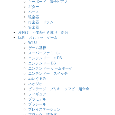
キーボード 電子ピアノ
ギター
ベース
弦楽器
打楽器 ドラム
管楽器
片付け 不要品引き取り 処分
玩具 おもちゃ ゲーム
Wii U
ゲーム基板
スーパーファミコン
ニンテンドー ３DS
ニンテンドー DS
ニンテンドー ゲームボーイ
ニンテンドー スイッチ
ぬいぐるみ
ネオジオ
ビンテージ ブリキ ソフビ 超合金
フィギュア
プラモデル
プラレール
プレイステーション
ブロック、積み木